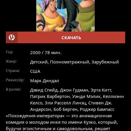
СКАЧАТЬ
Год:
2000 / 78 мин.
Жанр:
Детский
,
Полнометражный
,
Зарубежный
Страна:
США
Режиссёр:
Марк Диндал
В ролях:
Дэвид Спейд
,
Джон Гудман
,
Эрта Китт
,
Патрик Варбертон
,
Уэнди Мэлик
,
Келлиэнн
Келсо
,
Эли Расселл Линэц
,
Стивен Дж.
Андерсон
,
Боб Берген
,
Роджер Бампасс
«Похождения императора» — это анимационная
комедия о молодом инке по имени Кузко, который,
будучи эгоистичным и самодовольным, решает